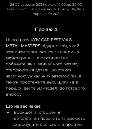
26-27 вересня 2026 року з 12:00 до 20:00
Київ, просп. Європейського Союзу, 47, Київ,
Україна, 04208
Про захід
Цього разу 
KYIV CAR FEST Vol.8 - 
METAL MASTERS
 відкриє світ, який 
зазвичай залишається за дверима 
майстерень. На фестивалі ви 
побачите, як зі звичайного металу 
створюються деталі, що стають 
частиною унікальних автомобілів, а 
також простежите весь шлях - від 
першої ідеї та 3D-моделі до готового 
виробу.
Що на вас чекає:
Воркшоп зі створення 
деталей. Ви побачите та зможете 
спробувати свої сили в процесі 