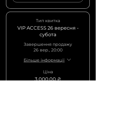
Тип квитка
VIP ACCESS 26 вересня -
субота
Завершення продажу
26 вер., 20:00
Більше інформації
Ціна
3 000,00 ₴
+ комісія за квитки (75,00 ₴)
Кількість
Тип квитка