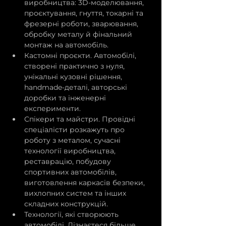
виробництва: 3D-моделювання, 
проєктування, гнуття, токарні та 
фрезерні роботи, зварювання, 
обробку металу й фінальний 
монтаж на автомобіль.
Кастомні проєкти. Автомобілі, 
створені практично з нуля, 
унікальні кузовні рішення, 
handmade-деталі, авторські 
доробки та інженерні 
експерименти.
Спікери та майстри. Провідні 
спеціалісти розкажуть про 
роботу з металом, сучасні 
технології виробництва, 
реставрацію, побудову 
спортивних автомобілів, 
виготовлення каркасів безпеки, 
вихлопних систем та інших 
складних конструкцій.
Технології, які створюють 
автомобілі. Дізнаєтеся більше 